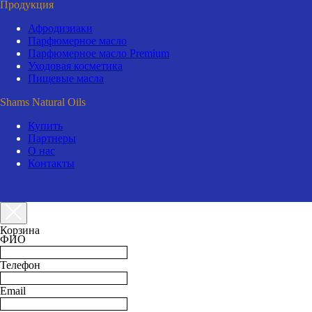
Продукция
Афродизиаки
Парфюмерное масло
Парфюмерное масло Premium
Уходовая косметика
Пищевые масла
Shams Natural Oils
Купить
Партнеры
О нас
Контакты
Корзина
ФИО
Телефон
Email