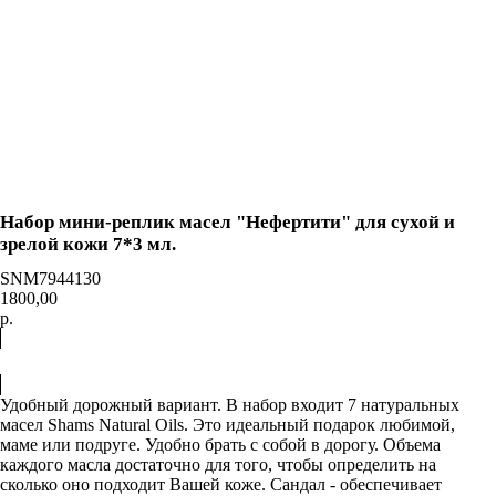
0
=
Каталог
Акции
Доставка
и оплата
Контакты
О нас
Набор мини-реплик масел "Нефертити" для сухой и
зрелой кожи 7*3 мл.
SNM7944130
1800,00
р.
Купить
Удобный дорожный вариант. В набор входит 7 натуральных
масел Shams Natural Oils. Это идеальный подарок любимой,
маме или подруге. Удобно брать с собой в дорогу. Объема
каждого масла достаточно для того, чтобы определить на
сколько оно подходит Вашей коже. Сандал - обеспечивает