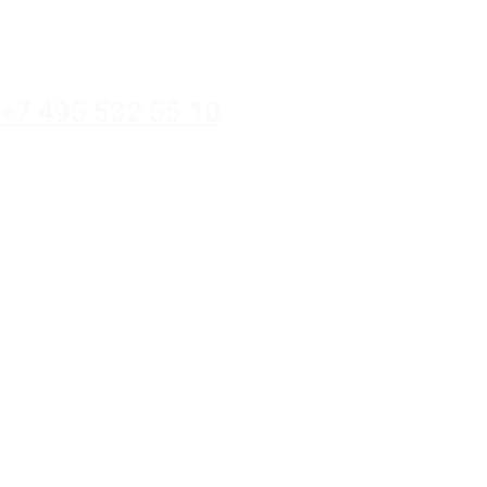
+7 495 532 55 10
0
=
Каталог
Акции
Доставка
и оплата
Контакты
О нас