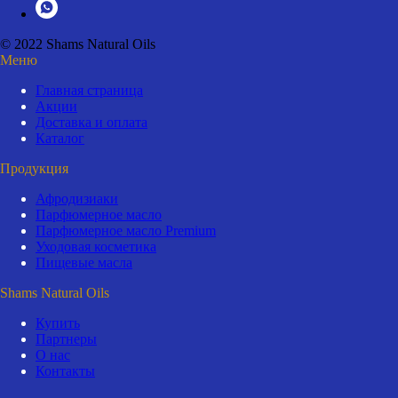
© 2022 Shams Natural Oils
Меню
Главная страница
Акции
Доставка и оплата
Каталог
Продукция
Афродизиаки
Парфюмерное масло
Парфюмерное масло Premium
Уходовая косметика
Пищевые масла
Shams Natural Oils
Купить
Партнеры
О нас
Контакты