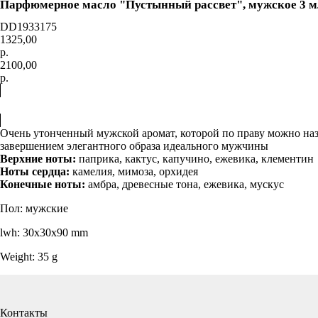
Парфюмерное масло "Пустынный рассвет", мужское 3 
DD1933175
1325,00
р.
2100,00
р.
Купить
Очень утонченный мужской аромат, которой по праву можно наз
завершением элегантного образа идеального мужчины
Верхние ноты:
паприка, кактус, капучино, ежевика, клементин
Ноты сердца:
камелия, мимоза, орхидея
Конечные ноты:
амбра, древесные тона, ежевика, мускус
Пол: мужские
lwh: 30x30x90 mm
Weight: 35 g
Контакты