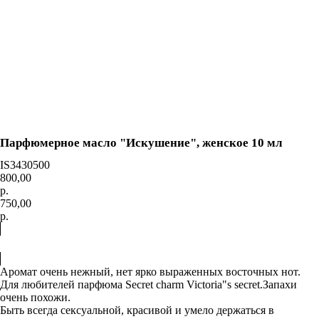
0
=
Каталог
Акции
Доставка
и оплата
Контакты
О нас
Парфюмерное масло "Искушение", женское 10 мл
IS3430500
800,00
р.
750,00
р.
Купить
Аромат очень нежный, нет ярко выраженных восточных нот.
Для любителей парфюма Secret charm Victoria"s secret.Запахи
очень похожи.
Быть всегда сексуальной, красивой и умело держаться в