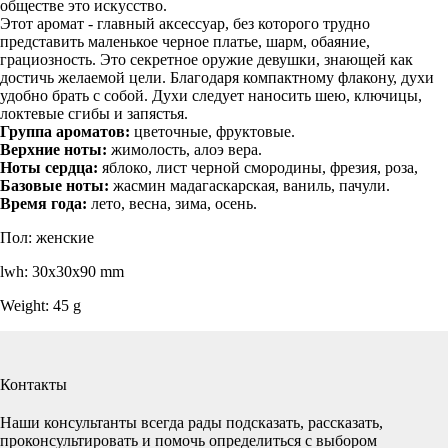
обществе это искусство.
Этот аромат - главный аксессуар, без которого трудно
представить маленькое черное платье, шарм, обаяние,
грациозность. Это секретное оружие девушки, знающей как
достичь желаемой цели. Благодаря компактному флакону, духи
удобно брать с собой. Духи следует наносить шею, ключицы,
локтевые сгибы и запястья.
Группа ароматов:
цветочные, фруктовые.
Верхние ноты:
жимолость, алоэ вера.
Ноты сердца:
яблоко, лист черной смородины, фрезия, роза,
Базовые ноты:
жасмин мадагаскарская, ваниль, пачули.
Время года:
лето, весна, зима, осень.
Пол: женские
lwh: 30x30x90 mm
Weight: 45 g
Контакты
Наши консультанты всегда рады подсказать, рассказать,
проконсультировать и помочь определиться с выбором