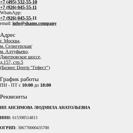
+7 (495) 532-55-10
+7 (926) 045-55-11
WhatsApp:
+7 (926) 045-55-
11
email:
info@shams.company
Адрес
г. Москва,
м. Селигерская/
м. Алтуфьево,
Дмитровское шоссе,
д.157, стр.5
(Бизнес Центр "Гефест")
График работы
ПН - ПТ с
10:00
до
18:00
Реквизиты
ИП АНСИМОВА ЛЮДМИЛА АНАТОЛЬЕВНА
ИНН:
615398514813
ОГРИП:
306770000435700