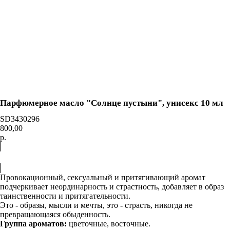
0
=
Каталог
Акции
Доставка
и оплата
Контакты
О нас
Парфюмерное масло "Солнце пустыни", унисекс 10 мл
SD3430296
800,00
р.
Купить
Провокационный, сексуальный и притягивающий аромат
подчеркивает неординарность и страстность, добавляет в образ
таинственности и притягательности.
Это - образы, мысли и мечты, это - страсть, никогда не
превращающаяся обыденность.
Группа ароматов:
цветочные, восточные.