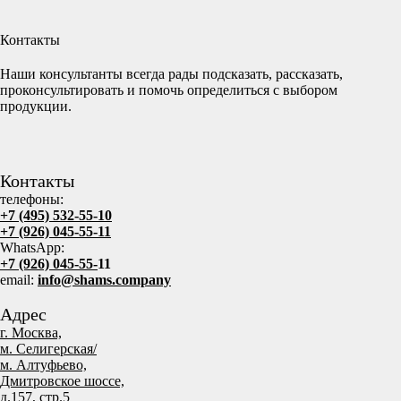
Контакты
Наши консультанты всегда рады подсказать, рассказать,
проконсультировать и помочь определиться с выбором
продукции.
Контакты
телефоны:
+7 (495) 532-55-10
+7 (926) 045-55-11
WhatsApp:
+7 (926) 045-55-
11
email:
info@shams.company
Адрес
г. Москва,
м. Селигерская/
м. Алтуфьево,
Дмитровское шоссе,
д.157, стр.5