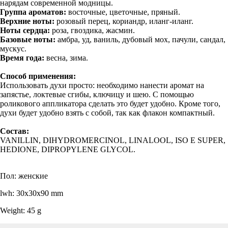
нарядам современной модницы.
Группа ароматов:
восточные, цветочные, пряный.
Верхние ноты:
розовый перец, кориандр, иланг-иланг.
Ноты сердца:
роза, гвоздика, жасмин.
Базовые ноты:
амбра, уд, ваниль, дубовый мох, пачули, сандал,
мускус.
Время года:
весна, зима.
Способ применения:
Использовать духи просто: необходимо нанести аромат на
запястье, локтевые сгибы, ключицу и шею. С помощью
роликового аппликатора сделать это будет удобно. Кроме того,
духи будет удобно взять с собой, так как флакон компактный.
Состав:
VANILLIN, DIHYDROMERCINOL, LINALOOL, ISO E SUPER,
HEDIONE, DIPROPYLENE GLYCOL.
Пол: женские
lwh: 30x30x90 mm
Weight: 45 g