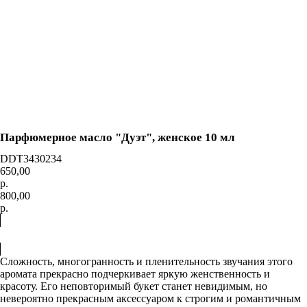
0
=
Каталог
Акции
Доставка
и оплата
Контакты
О нас
Парфюмерное масло "Дуэт", женское 10 мл
DDT3430234
650,00
р.
800,00
р.
Купить
Сложность, многогранность и пленительность звучания этого
аромата прекрасно подчеркивает яркую женственность и
красоту. Его неповторимый букет станет невидимым, но
невероятно прекрасным аксессуаром к строгим и романтичным