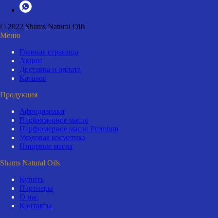
© 2022 Shams Natural Oils
Меню
Главная страница
Акции
Доставка и оплата
Каталог
Продукция
Афродизиаки
Парфюмерное масло
Парфюмерное масло Premium
Уходовая косметика
Пищевые масла
Shams Natural Oils
Купить
Партнеры
О нас
Контакты