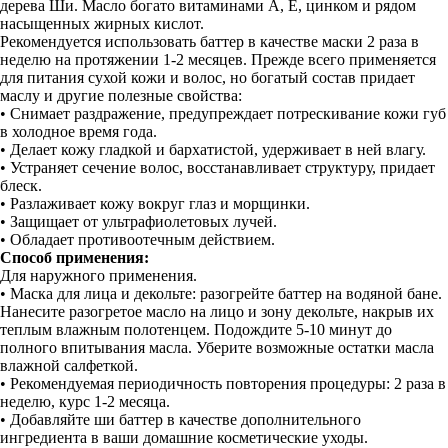
дерева Ши. Масло богато витаминами А, Е, цинком и рядом
насыщенных жирных кислот.
Рекомендуется использовать баттер в качестве маски 2 раза в
неделю на протяжении 1-2 месяцев. Прежде всего применяется
для питания сухой кожи и волос, но богатый состав придает
маслу и другие полезные свойства:
• Снимает раздражение, предупреждает потрескивание кожи губ
в холодное время года.
• Делает кожу гладкой и бархатистой, удерживает в ней влагу.
• Устраняет сечение волос, восстанавливает структуру, придает
блеск.
• Разлаживает кожу вокруг глаз и морщинки.
• Защищает от ультрафиолетовых лучей.
• Обладает противоотечным действием.
Способ применения:
Для наружного применения.
• Маска для лица и декольте: разогрейте баттер на водяной бане.
Нанесите разогретое масло на лицо и зону декольте, накрыв их
теплым влажным полотенцем. Подождите 5-10 минут до
полного впитывания масла. Уберите возможные остатки масла
влажной салфеткой.
• Рекомендуемая периодичность повторения процедуры: 2 раза в
неделю, курс 1-2 месяца.
• Добавляйте ши баттер в качестве дополнительного
ингредиента в ваши домашние косметические уходы.