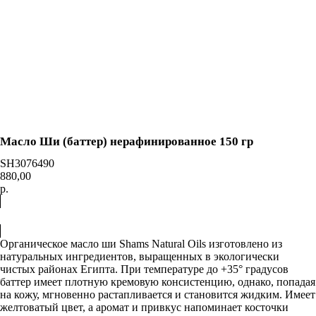
0
=
Каталог
Акции
Доставка
и оплата
Контакты
О нас
Масло Ши (баттер) нерафинированное 150 гр
SH3076490
880,00
р.
Купить
Органическое масло ши Shams Natural Oils изготовлено из
натуральных ингредиентов, выращенных в экологически
чистых районах Египта. При температуре до +35° градусов
баттер имеет плотную кремовую консистенцию, однако, попадая
на кожу, мгновенно растапливается и становится жидким. Имеет
желтоватый цвет, а аромат и привкус напоминает косточки